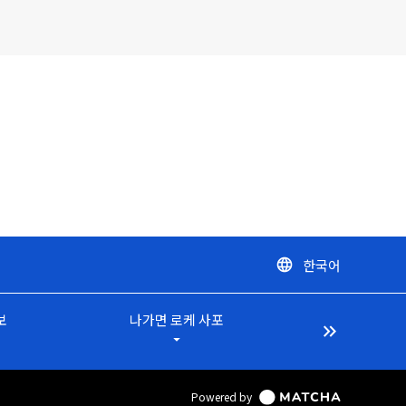
한국어
language
보
나가면 로케 사포
keyboard_double_arrow_right
arrow_drop_down
Powered by