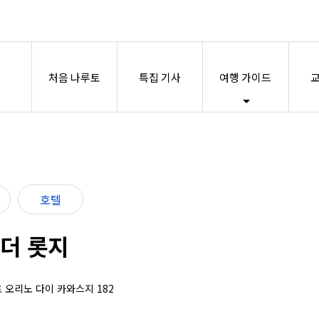
처음 나루토
특집 기사
여행 가이드
교
호텔
더 롯지
초 오리노 다이 카와스지 182