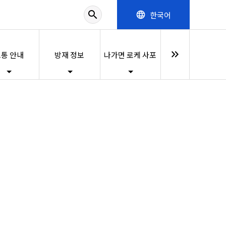
search
한국어
language
keyboard_double_arrow_right
통 안내
방재 정보
나가면 로케 사포