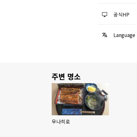
공식HP
Language
주변 명소
우나히로