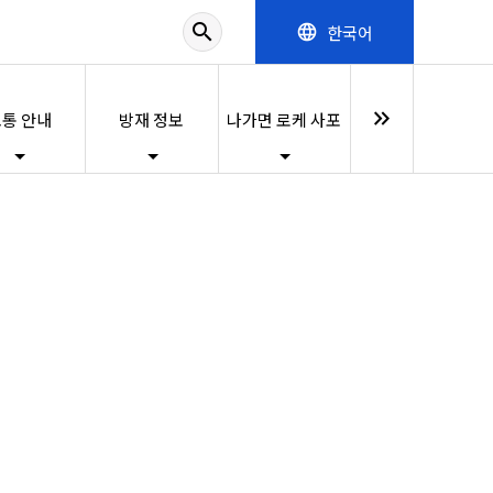
search
한국어
language
keyboard_double_arrow_right
통 안내
방재 정보
나가면 로케 사포