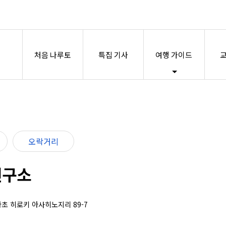
처음 나루토
특집 기사
여행 가이드
교
오락거리
연구소
나다초 히로키 아사히노지리 89-7