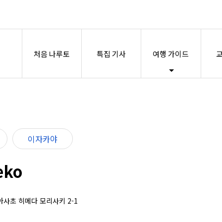
처음 나루토
특집 기사
여행 가이드
교
이자카야
eko
오아사초 히메다 모리사키 2-1