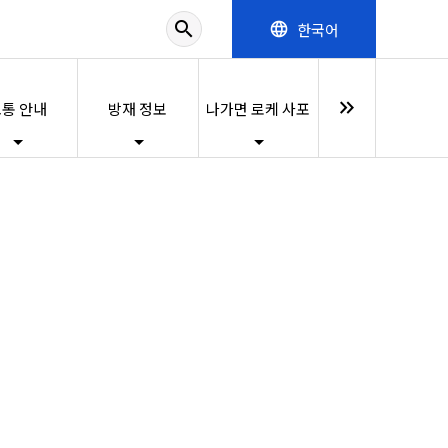
search
한국어
language
keyboard_double_arrow_right
통 안내
방재 정보
나가면 로케 사포