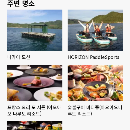
주변 명소
나가이 도선
HORIZON PaddleSports
프랑스 요리 포 시즌 (아오아
숯불구이 바다풍(아오아오나
오 나루토 리조트)
루토 리조트)