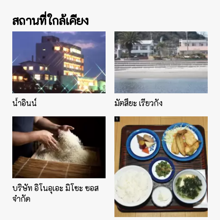
สถานที่ใกล้เคียง
น้ำอินน์
มัตสึยะ เรียวกัง
บริษัท อิโนอุเอะ มิโซะ ซอส
จำกัด