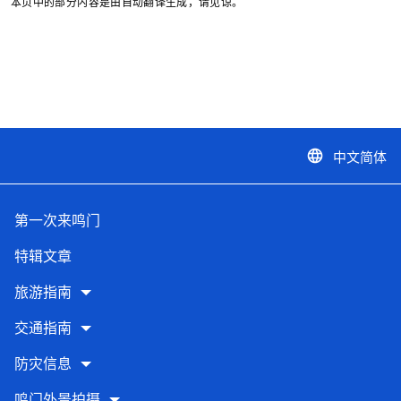
本页中的部分内容是由自动翻译生成，请见谅。
中文简体
language
第一次来鸣门
特辑文章
旅游指南
交通指南
防灾信息
鸣门外景拍摄