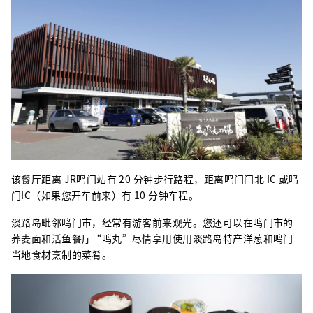
该餐厅距离 JR鸣门站有 20 分钟步行路程，距离鸣门门北 IC 或鸣
门IC（如果您开车前来）有 10 分钟车程。
淡路岛毗邻鸣门市，经常有游客前来观光。您还可以在鸣门市的
荞麦面和活鱼餐厅“鸣丸”尽情享用使用淡路岛特产洋葱和鸣门
当地食材烹制的菜肴。