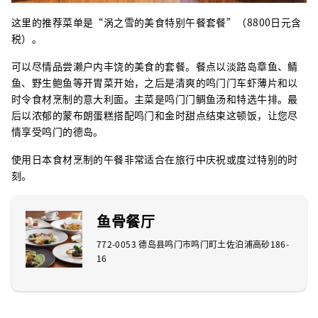
这里的推荐菜单是“涡之雪的美食特别午餐套餐”（8800日元含
税）。
可以尽情品尝濑户内丰饶的美食的套餐。餐点以淡路岛章鱼、鲭
鱼、野生鲍鱼等开胃菜开始，之后是清爽的鸣门门车虾薄片和以
时令食材烹制的意大利面。主菜是鸣门门鲷鱼汤和特选牛排。最
后以浓郁的蒙布朗蛋糕搭配鸣门和金时甜点结束这顿饭，让您尽
情享受鸣门的德岛。
使用日本食材烹制的午餐非常适合在旅行中庆祝或度过特别的时
刻。
鱼骨餐厅
772-0053 德岛县鸣门市鸣门町土佐泊浦高砂186-
16