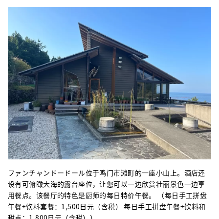
ファンチャンドードール位于鸣门市滩町的一座小山上。酒店还
设有可俯瞰大海的露台座位，让您可以一边欣赏壮丽景色一边享
用餐点。该餐厅的特色是厨师的每日特价午餐。 （每日手工拼盘
午餐+饮料套餐：1,500日元（含税） 每日手工拼盘午餐+饮料和
甜点：1,800日元（含税））