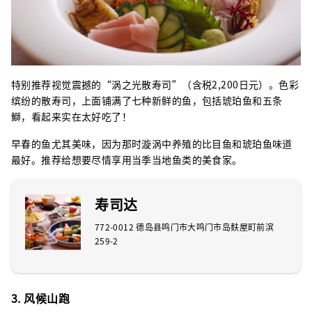
特别推荐视觉震撼的“涡之光散寿司”（含税2,200日元）。色彩
缤纷的散寿司，上面铺满了七种新鲜的鱼，包括琥珀鱼和五条
鰤，看起来实在太好吃了！
早春的鱼尤其美味，因为那时漩涡中养殖的比目鱼和琥珀鱼味道
最好。推荐给想要尽情享用当季当地鱼类的美食家。
寿司达
772-0012 德岛县鸣门市大鸣门市岛麸屋町前滨
259-2
3. 风候山跑