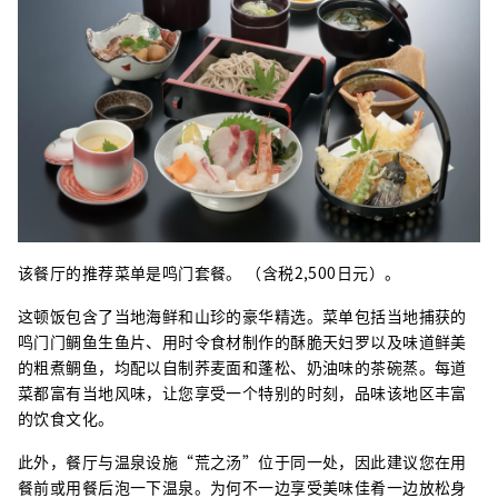
该餐厅的推荐菜单是鸣门套餐。 （含税2,500日元）。
这顿饭包含了当地海鲜和山珍的豪华精选。菜单包括当地捕获的
鸣门门鲷鱼生鱼片、用时令食材制作的酥脆天妇罗以及味道鲜美
的粗煮鲷鱼，均配以自制荞麦面和蓬松、奶油味的茶碗蒸。每道
菜都富有当地风味，让您享受一个特别的时刻，品味该地区丰富
的饮食文化。
此外，餐厅与温泉设施“荒之汤”位于同一处，因此建议您在用
餐前或用餐后泡一下温泉。为何不一边享受美味佳肴一边放松身