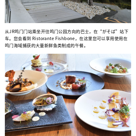
从JR鸣门门站乘坐开往鸣门公园方向的巴士，在“がそば”站下
车。您会看到 Ristorante Fishbone，在这里您可以享用使用在
鸣门海域捕获的大量新鲜鱼类制成的午餐。