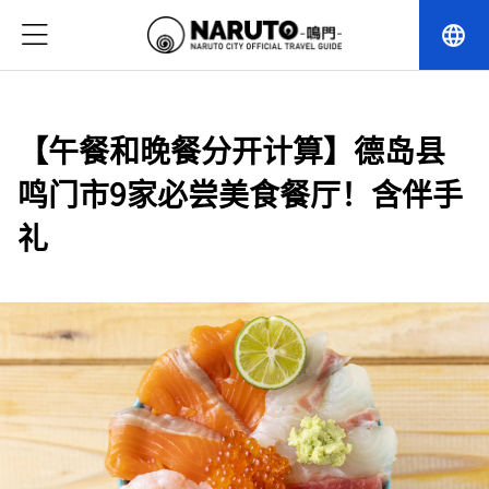
language
【午餐和晚餐分开计算】德岛县
鸣门市9家必尝美食餐厅！含伴手
礼