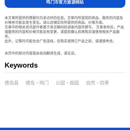
鸣门市官方旅游网站
本文章所提供的情报均为采访时的信息。文章内所提到的商品、服务的内容及
价格有可能会发生变化。请以店铺实际所提供的商品、价格为准。
文章中的相关资讯是作者基于采访期间的调查内容所撰写。 文章发布后，产品
或服务的内容和价格可能会有变更，请提前确认后再购买或使用相关产品服
务。
此外，记事内可能包含广告连结，在购买或预订产品之前，请谨慎考虑。
本页中的部分内容是由自动翻译生成，请见谅。
Keywords
德岛县
德岛・鸣门
公园・庭园
自然・四季