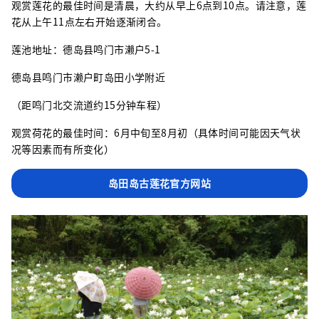
观赏莲​​花的最佳时间是清晨，大约从早上6点到10点。请注意，莲
花从上午11点左右开始逐渐闭合。
莲池地址：德岛县鸣门市濑户5-1
德岛县鸣门市濑户町岛田小学附近
（距鸣门北交流道约15分钟车程）
观赏荷花的最佳时间：6月中旬至8月初（具体时间可能因天气状
况等因素而有所变化）
岛田岛古莲花官方网站