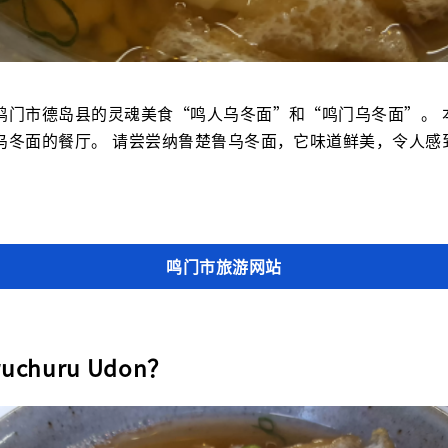
鸣门市德岛县的灵魂美食“鸣人乌冬面”和“鸣门乌冬面”。 
乌冬面的餐厅。 请尝尝纳鲁楚鲁乌冬面，它味道鲜美，令人感
鸣门市旅游网站
uchuru Udon？