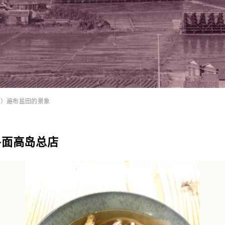
后）遍布盐田的景象
冬面高岛总店