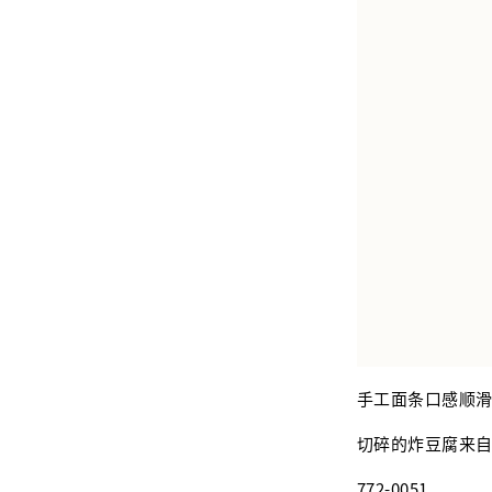
手工面条口感顺
切碎的炸豆腐来
772-0051