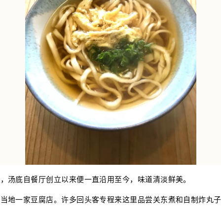
滑，汤底自餐厅创立以来便一直沿用至今，味道清淡鲜美。
自当地一家豆腐店。许多回头客专程来这里品尝关东煮和自制炸丸