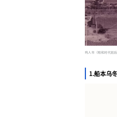
鸣人市（昭和时代前
1.船本乌