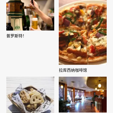
普罗斯特！
拉库西纳咖啡馆