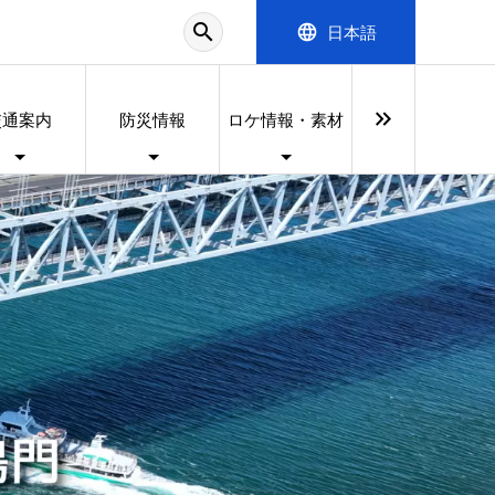
search
language
日本語
keyboard_double_arrow_right
交通案内
防災情報
ロケ情報・素材