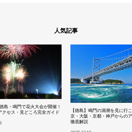
人気記事
6】徳島・鳴門で花火大会が開催！
【徳島】鳴門の渦潮を見に行
アクセス・見どころ完全ガイド
京・大阪・京都・神戸からの
徹底解説
3