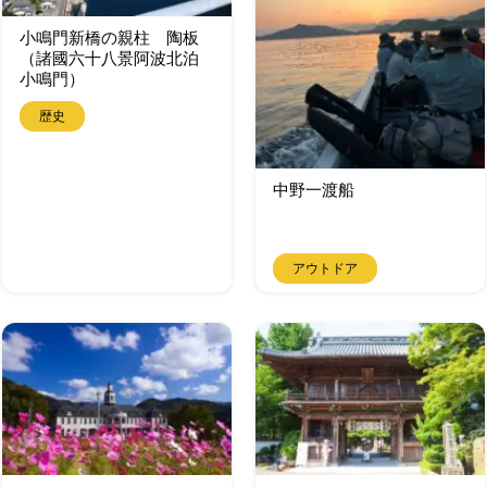
小鳴門新橋の親柱 陶板
（諸國六十八景阿波北泊
小鳴門）
歴史
中野一渡船
アウトドア