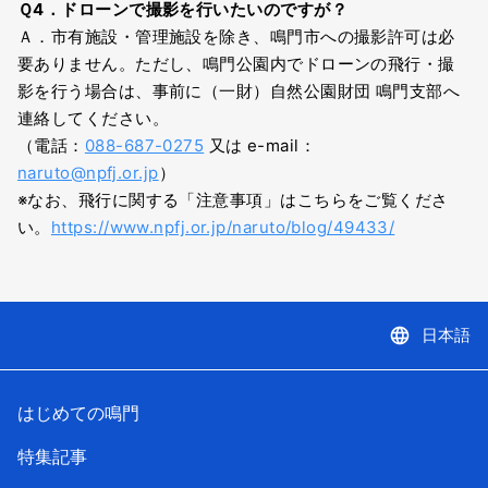
Ｑ4．ドローンで撮影を行いたいのですが？
Ａ．市有施設・管理施設を除き、鳴門市への撮影許可は必
要ありません。ただし、鳴門公園内でドローンの飛行・撮
影を行う場合は、事前に（一財）自然公園財団 鳴門支部へ
連絡してください。
（電話：
088-687-0275
又は e-mail：
naruto@npfj.or.jp
）
※なお、飛行に関する「注意事項」はこちらをご覧くださ
い。
https://www.npfj.or.jp/naruto/blog/49433/
language
日本語
はじめての鳴門
特集記事