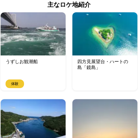
主なロケ地紹介
うずしお観潮船
四方見展望台・ハートの
島「鏡島」
体験