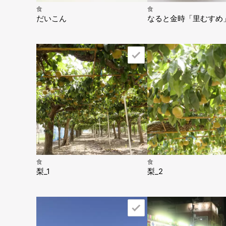
食
食
だいこん
なると金時「里むすめ
食
食
梨_1
梨_2