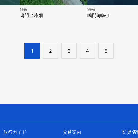
観光
観光
鳴門金時畑
鳴門海峡_1
1
2
3
4
5
旅行ガイド
交通案内
防災情