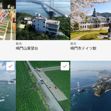
観光
観光
鳴門山展望台
鳴門市ドイツ館