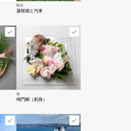
観光
蓮根畑と汽車
食
鳴門鯛（刺身）