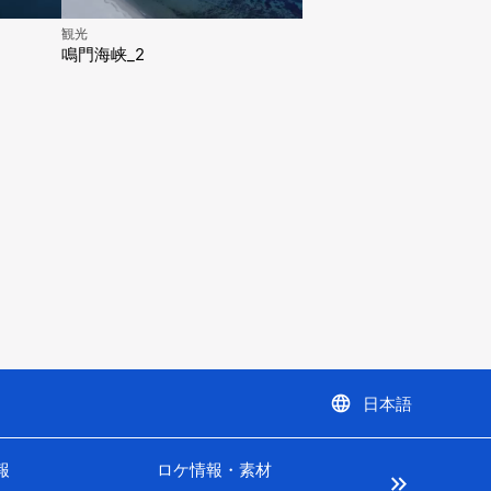
観光
鳴門海峡_2
language
日本語
報
ロケ情報・素材
keyboard_double_arrow_right