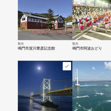
観光
観光
鳴門市賀川豊彦記念館
鳴門市阿波おどり