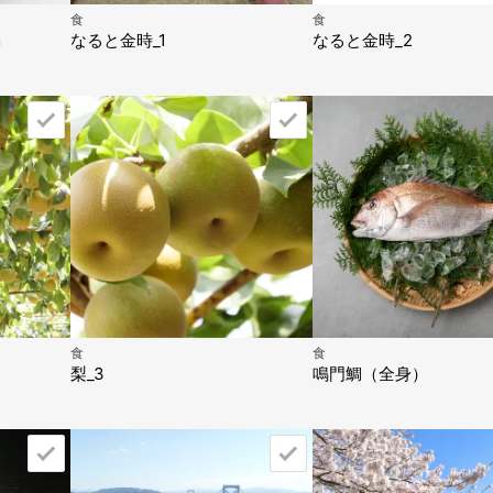
食
食
」
なると金時_1
なると金時_2
食
食
梨_3
鳴門鯛（全身）