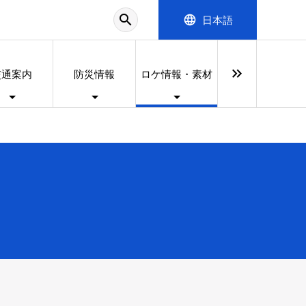
search
language
日本語
keyboard_double_arrow_right
交通案内
防災情報
ロケ情報・素材