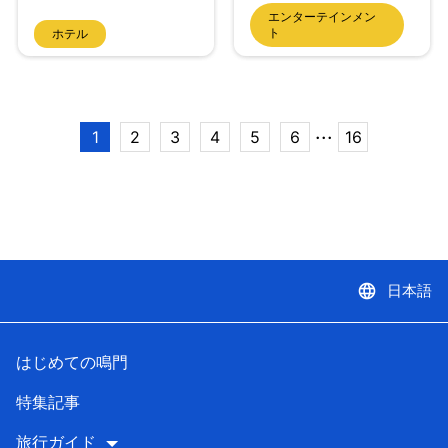
エンターテインメン
ト
ホテル
...
1
2
3
4
5
6
16
language
日本語
はじめての鳴門
特集記事
旅行ガイド