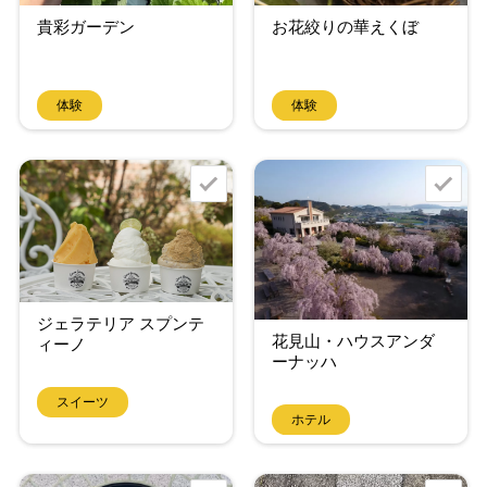
貴彩ガーデン
お花絞りの華えくぼ
体験
体験
ジェラテリア スプンテ
花見山・ハウスアンダ
ィーノ
ーナッハ
スイーツ
ホテル