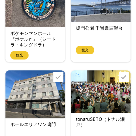
鳴門公園 千畳敷展望台
ポケモンマンホール
『ポケふた』（シード
ラ・キングドラ）
観光
観光
tonaruSETO（トナル瀬
ホテルエリアワン鳴門
戸）