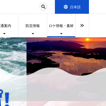
search
language
日本語
keyboard_double_arrow_right
交通案内
防災情報
ロケ情報・素材