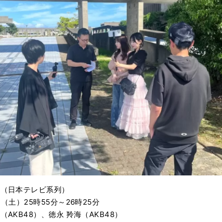
送（日本テレビ系列）
（土）25時55分～26時25分
AKB48）、徳永 羚海（AKB48）