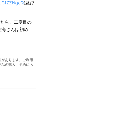
lLGfZZNgcQ
)及び
ったら、二度目の
羚海さんは初め
性があります。ご利用
商品の購入、予約にあ