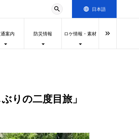
search
language
日本語
keyboard_double_arrow_right
交通案内
防災情報
ロケ情報・素材
久しぶりの二度目旅」