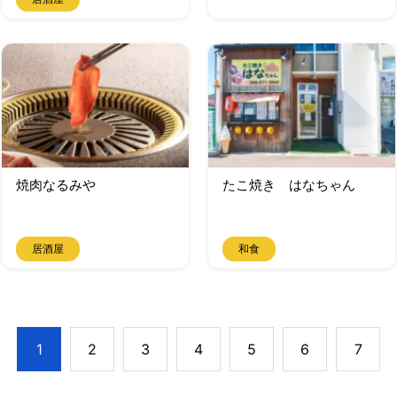
焼肉なるみや
たこ焼き はなちゃん
居酒屋
和食
1
2
3
4
5
6
7