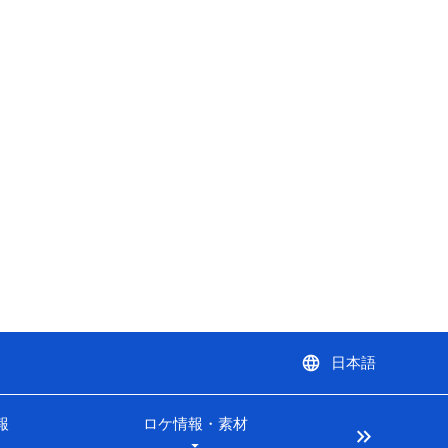
language
日本語
報
ロケ情報・素材
keyboard_double_arrow_right
arrow_drop_down