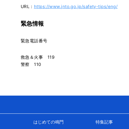
URL：
https://www.jnto.go.jp/safety-tips/eng/
緊急情報
緊急電話番号
救急＆火事 119
警察 110
はじめての鳴門
特集記事