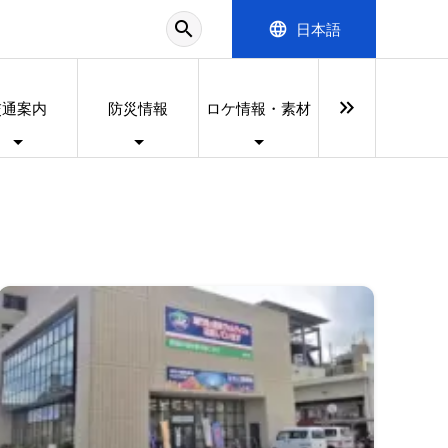
search
language
日本語
keyboard_double_arrow_right
交通案内
防災情報
ロケ情報・素材