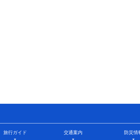
旅行ガイド
交通案内
防災情
arrow_drop_down
arrow_drop_down
arrow_drop_down