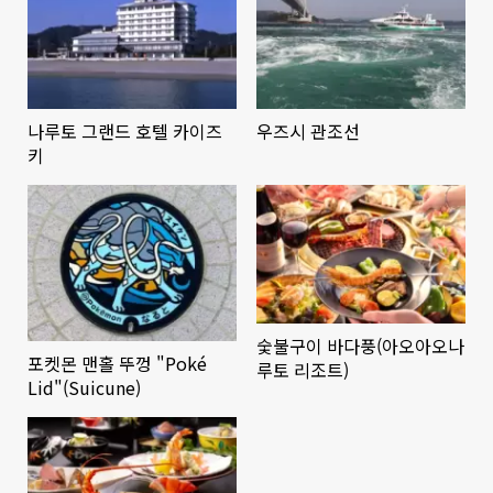
나루토 그랜드 호텔 카이즈
우즈시 관조선
키
숯불구이 바다풍(아오아오나
포켓몬 맨홀 뚜껑 "Poké
루토 리조트)
Lid"(Suicune)