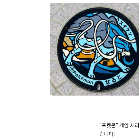
"포켓몬" 게임 시
습니다!