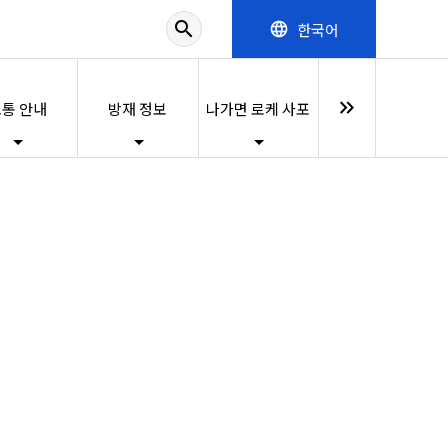
search
한국어
language
keyboard_double_arrow_right
통 안내
방재 정보
나가면 로케 사포