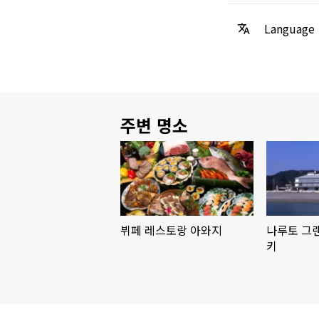
Language
주변 명소
뷔페 레스토랑 아와지
나루토 그
키