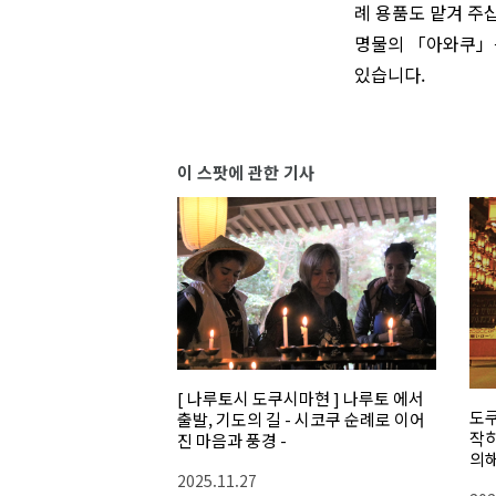
례 용품도 맡겨 주
명물의 「아와쿠」는
있습니다.
이 스팟에 관한 기사
[ 나루토시 도쿠시마현 ] 나루토 에서
도쿠
출발, 기도의 길 - 시코쿠 순례로 이어
작하
진 마음과 풍경 -
의해
합 
2025.11.27