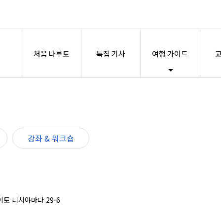
처음 나루토
특집 기사
여행 가이드
교
강좌 & 워크숍
 이토 니시야마다 29-6