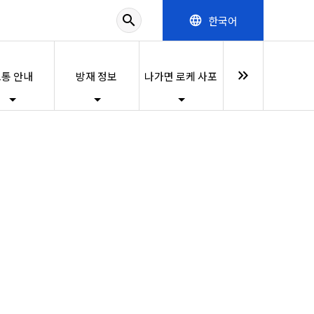
search
한국어
language
keyboard_double_arrow_right
통 안내
방재 정보
나가면 로케 사포