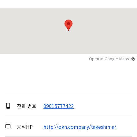
Open in Google Maps
전화 번호
09015777422
공식HP
http://okn.company/takeshima/