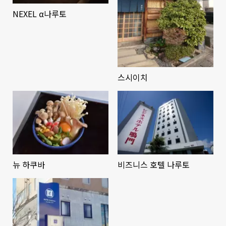
NEXEL α나루토
스시이치
뉴 하쿠바
비즈니스 호텔 나루토