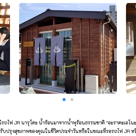
านีรถไฟ JR นารุโตะ น้ำร้อนมาจากน้ำพุร้อนธรรมชาติ “อะราตะเอโนะยุ
่อปรับปรุงสุขภาพของคุณในชีวิตประจำวันหรือในขณะที่รอรถไฟ JR หร