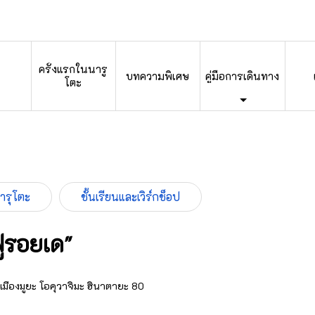
ครั้งแรกในนารู
บทความพิเศษ
คู่มือการเดินทาง
โตะ
นารุโตะ
ชั้นเรียนและเวิร์กช็อป
ฟูรอยเด"
 เมืองมูยะ โอคุวาจิมะ ฮินาตายะ 80