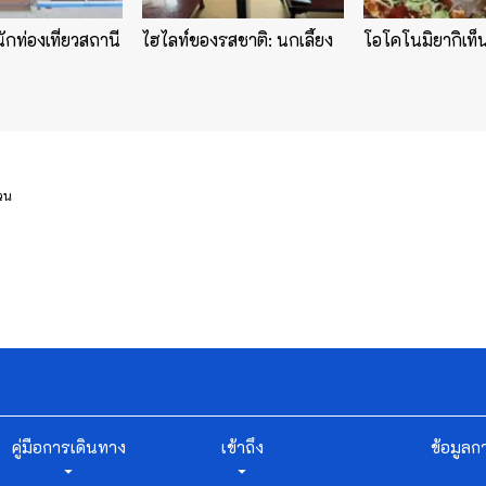
นักท่องเที่ยวสถานี
ไฮไลท์ของรสชาติ: นกเลี้ยง
โอโคโนมิยากิเท็
่วน
คู่มือการเดินทาง
เข้าถึง
ข้อมูลก
arrow_drop_down
arrow_drop_down