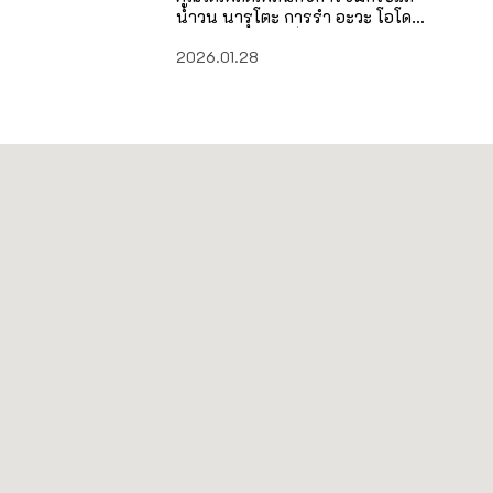
น้ำวน นารุโตะ การรำ อะวะ โอโดริ
และประสบการณ์การแสวงบุญ
2026.01.28