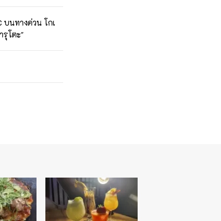
C บนทางด่วน โกเ
ารุโตะ"