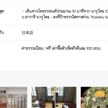
สุด
・เดินทางโดยรถยนต์ประมาณ 10 นาทีจาก นารุโตะ I
บ อาวาจิ นารุโตะ・ลงที่ป้ายรถบัสทางด่วน "Kosoku น
日本語
รับ
ค่าธรรมเนียม : ฟรี (ค่าซื้อผ้าเช็ดตัวผืนละ 100 เยน)