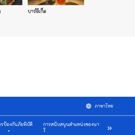
น
บาร์อีเกิ้ล
ภาษาไทย
language
ารป้องกันภัยพิบัติ
การสนับสนุนตำแหน่งของนา
keyboard_double_arrow_right
รุ
arrow_drop_down