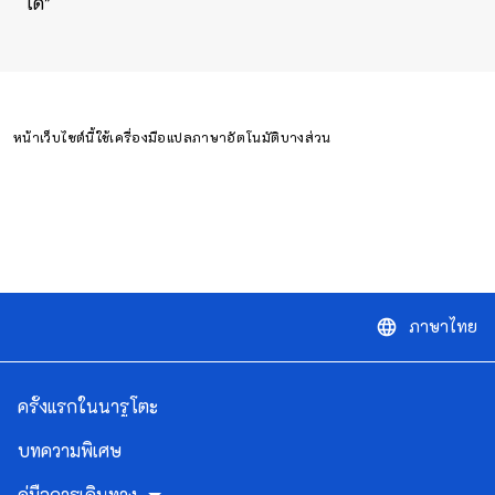
เด"
หน้าเว็บไซต์นี้ใช้เครื่องมือแปลภาษาอัตโนมัติบางส่วน
ภาษาไทย
language
ครั้งแรกในนารูโตะ
บทความพิเศษ
คู่มือการเดินทาง