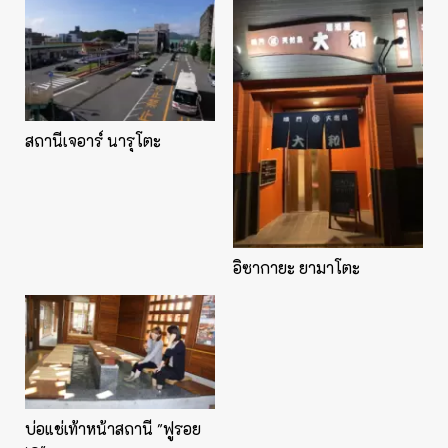
สถานีเจอาร์ นารุโตะ
อิซากายะ ยามาโตะ
บ่อแช่เท้าหน้าสถานี "ฟูรอย