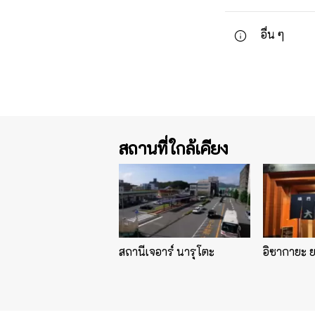
อื่น ๆ
สถานที่ใกล้เคียง
สถานีเจอาร์ นารุโตะ
อิซากายะ 