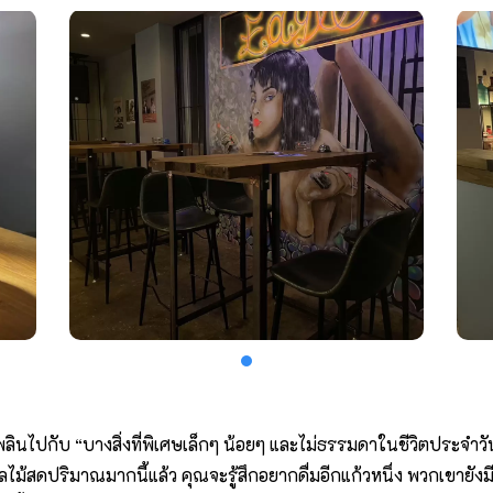
ิดเพลินไปกับ “บางสิ่งที่พิเศษเล็กๆ น้อยๆ และไม่ธรรมดาในชีวิตประจำว
ผลไม้สดปริมาณมากนี้แล้ว คุณจะรู้สึกอยากดื่มอีกแก้วหนึ่ง พวกเขายังมีเ