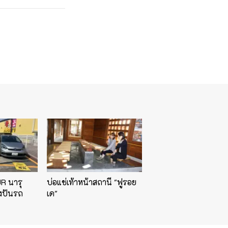
JR นารุ
บ่อแช่เท้าหน้าสถานี "ฟูรอย
่งปันรถ
เด"