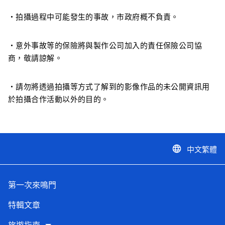
・拍攝過程中可能發生的事故，市政府概不負責。
・意外事故等的保險將與製作公司加入的責任保險公司協
商，敬請諒解。
・請勿將透過拍攝等方式了解到的影像作品的未公開資訊用
於拍攝合作活動以外的目的。
中文繁體
language
第一次來鳴門
特輯文章
旅遊指南