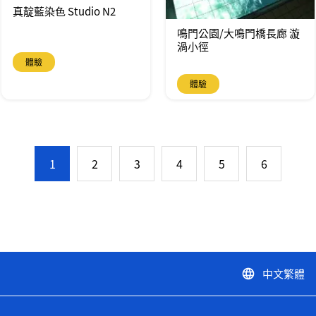
真靛藍染色 Studio N2
鳴門公園/大鳴門橋長廊 漩
渦小徑
體驗
體驗
1
2
3
4
5
6
中文繁體
language