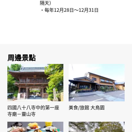
隔天）
・每年12月28日～12月31日
周邊景點
四國八十八寺中的第一座
美食/旅館 大鳥園
寺廟－靈山寺