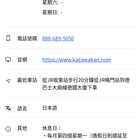
星期六: -
星期日: -
電話號碼
088-689-5050
官網
https://www.kagawakan.com
最近車站
從JR坂東站步行20分鐘從JR鳴門站到德
巴士大麻線德國大廈下車
日本語
語言
其他
休息日：
・每月第四個星期一（遇假日則順延至