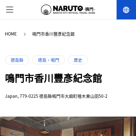
language
HOME
鳴門市香川豐彥紀念館
德島縣
德島・鳴門
歷史
鳴門市香川豐彥紀念館
Japan, 779-0225 德島縣鳴門市大麻町檜木東山田50-2