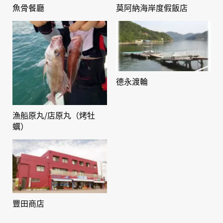
魚骨餐廳
莫阿納海岸度假飯店
德永渡輪
漁船原丸/店原丸（烤牡
蠣）
豐田商店