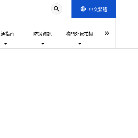
search
中文繁體
language
keyboard_double_arrow_right
交通指南
防災資訊
鳴門外景拍攝