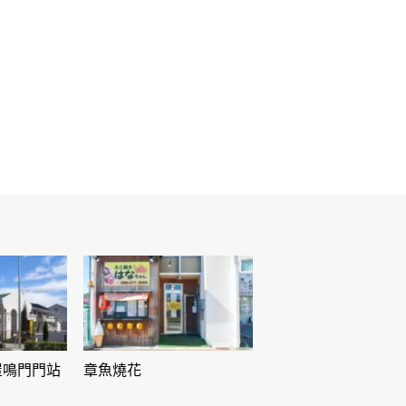
屋鳴門門站
章魚燒花