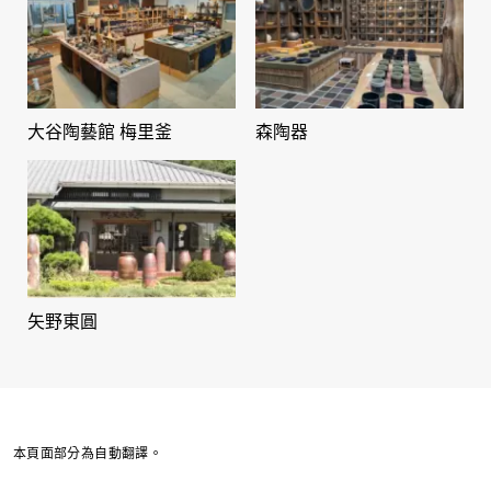
大谷陶藝館 梅里釜
森陶器
矢野東圓
本頁面部分為自動翻譯。