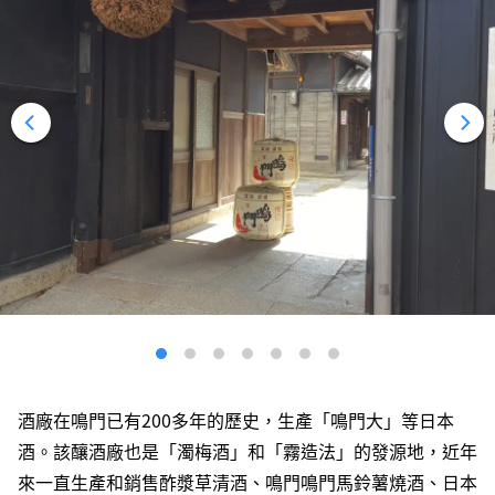
酒廠在鳴門已有200多年的歷史，生產「鳴門大」等日本
酒。該釀酒廠也是「濁梅酒」和「霧造法」的發源地，近年
來一直生產和銷售酢漿草清酒、鳴門鳴門馬鈴薯燒酒、日本