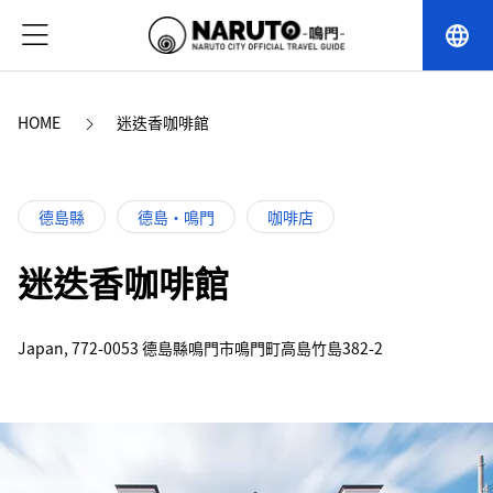
language
HOME
迷迭香咖啡館
德島縣
德島・鳴門
咖啡店
迷迭香咖啡館
Japan, 772-0053 德島縣鳴門市鳴門町高島竹島382-2