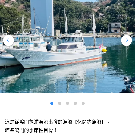
這是從鳴門龜浦漁港出發的漁船【休閒釣魚船】。
瞄準鳴門的季節性目標！