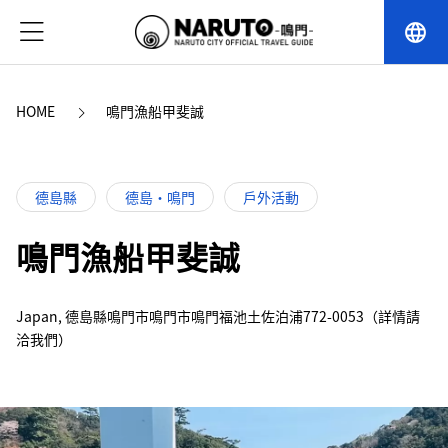
language
HOME
鳴門漁船甲斐誠
德島縣
德島・鳴門
戶外活動
鳴門漁船甲斐誠
Japan, 德島縣鳴門市鳴門市鳴門福池土佐泊浦772-0053（詳情請
洽我們）