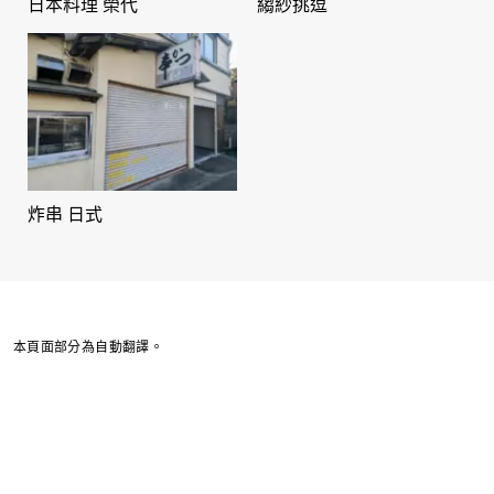
日本料理 榮代
縐紗挑逗
炸串 日式
本頁面部分為自動翻譯。