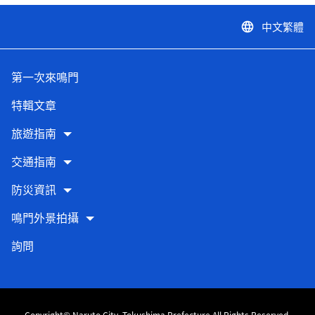
中文繁體
language
第一次來鳴門
特輯文章
旅遊指南
交通指南
防災資訊
鳴門外景拍攝
詢問
Copyright© Naruto City, Tokushima Prefecture All Rights Reserved.