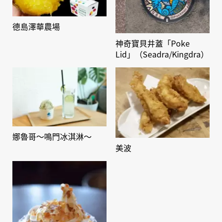
德島澤華農場
神奇寶貝井蓋「Poke
Lid」（Seadra/Kingdra）
娜魯哥～鳴門冰淇淋～
美波