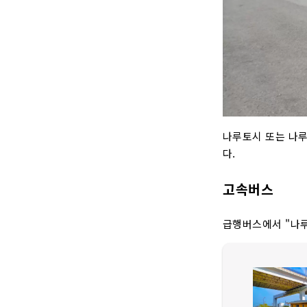
나루토시 또는 나루
다.
고속버스
급행버스에서 "나루