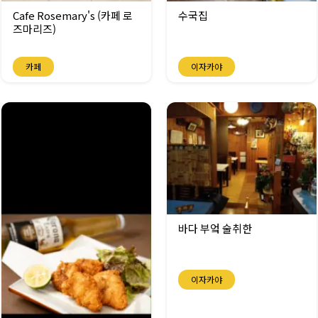
Cafe Rosemary's (카페 로
수국집
즈마리즈)
카페
이자카야
바다 부엌 술취한
이자카야