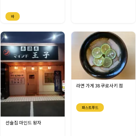
바
라면 가게 38 쿠로사키 점
패스트푸드
선술집 마인드 왕자