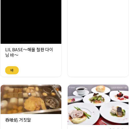
LIL BASE～해물 철판 다이
닝 바～
바
呑喰処 거짓말