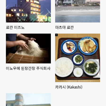
료칸 미즈노
마츠야 료칸
이노우에 된장간장 주식회사
카카시 (Kakashi)