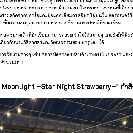
รือนกระจก 7 หลัง ซึ่งปลูกสตรอเบอร์รี่ประมาณ 8,000 ลูก สตรอเบอร
ารสกัดจากสาหร่ายทะเลธรรมชาติและผงเปลือกหอยนางรมบดที่เก็บมา
ยสารสกัดจากปลาโอและปุ๋ยแคลเซียมกรดอินทรีย์บนใบ สตรอเบอร์รี่เ
 ที่มีความสมดุลของความหวาน เปรี้ยว และรสชาติที่ยอดเยี่ยม
กาแฟขนาดเล็กที่นักเรียนสามารถแวะเข้าไปได้สบายๆ และยังมีพิพิธภัณ
เกี่ยวกับประวัติศาสตร์และวัฒนธรรมของ นารุโตะ ได้
มีการจัดงานต่างๆ เช่น ตลาดนัดขายตรงสินค้าเกษตรเป็นประจำ และมัก
ป็นจำนวนมาก
 Moonlight ~Star Night Strawberry~" กำลังจ