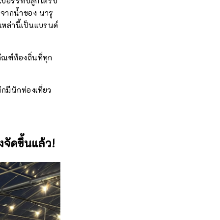
์รี่ที่ปลูกได้รับ
จากน้ำของ นารุ
หล่านี้เป็นแบรนด์
ฑ์ท้องถิ่นที่ทุก
มีนักท่องเที่ยว
ัดขึ้นแล้ว!