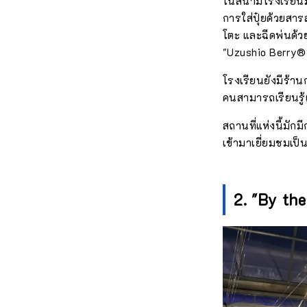
ในสนามโรงเรียนมีเ
การใส่ปุ๋ยด้วยส
โตะ และฉีดพ่นด้ว
"Uzushio Berry®"
โรงเรียนยังมีร้าน
คนสามารถเรียนรู้
สถานที่แห่งนี้มัก
เข้ามาเยี่ยมชมเ
2. "By the