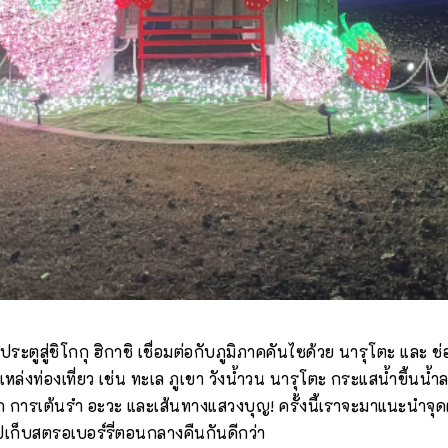
ประตูสู่ชิโกกุ ฮิกาชิ เชื่อมต่อกับภูมิภาคคันไซด้วย นารุโตะ และ 
แหล่งท่องเที่ยว เช่น ทะเล ภูเขา วังน้ำวน นารุโตะ กระแสน้ำขึ้นน้ำลง
 การเต้นรำ อะวะ และเส้นทางแสวงบุญ! ครั้งนี้เราจะมาแนะนำจุด
ปเก็บสตรอเบอร์รี่ตอนกลางคืนกันดีกว่า