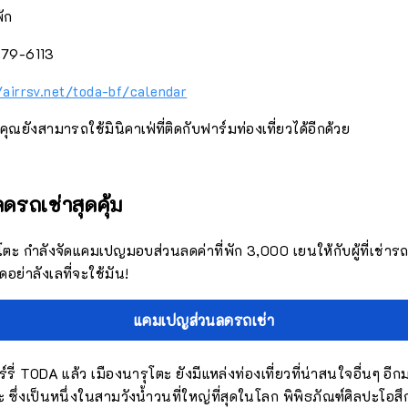
ัก
679-6113
/airrsv.net/toda-bf/calendar
ุณยังสามารถใช้มินิคาเฟ่ที่ติดกับฟาร์มท่องเที่ยวได้อีกด้วย
ดรถเช่าสุดคุ้ม
ุโตะ กำลังจัดแคมเปญมอบส่วนลดค่าที่พัก 3,000 เยนให้กับผู้ที่เช่
ดอย่าลังเลที่จะใช้มัน!
แคมเปญส่วนลดรถเช่า
ี่ TODA แล้ว เมืองนารุโตะ ยังมีแหล่งท่องเที่ยวที่น่าสนใจอื่นๆ อีก
 ซึ่งเป็นหนึ่งในสามวังน้ำวนที่ใหญ่ที่สุดในโลก พิพิธภัณฑ์ศิลปะโอส