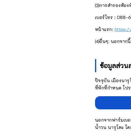
⑶การสำรองห้องพ
เบอร์โทร : 088-
หน้าแรก:
https:/
⑷อื่นๆ: นอกจากนี้ค
ข้อมูลส่วนล
ปัจจุบัน เมืองนาร
ที่พักที่กำหนด โปร
นอกจากฟาร์มเบอร์ร
น้ำวน นารุโตะ โตะ