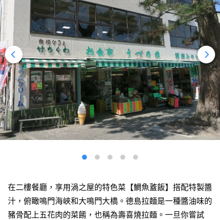
在二樓餐廳，享用渦之屋的特色菜【鯛魚蓋飯】搭配特製醬
汁，俯瞰鳴門海峽和大鳴門大橋。德島拉麵是一種醬油味的
豬骨配上五花肉的菜餚，也稱為壽喜燒拉麵。一旦你嘗試