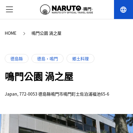
language
HOME
鳴門公園 渦之屋
德島縣
德島・鳴門
鄉土料理
鳴門公園 渦之屋
Japan, 772-0053 德島縣鳴門市鳴門町土佐泊浦福池65-6