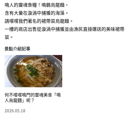
鳴人的靈魂食糧！鳴鶴烏龍麵，
含有大量在漩渦中捕獲的海藻。
請嚐嚐我們著名的裙帶菜烏龍麵。
一樓的商店出售從漩渦中捕獲並由漁民直接運送的美味裙帶
菜。
景點介紹記事
何不嚐嚐鳴門的靈魂美食「鳴
人烏龍麵」呢？
2026.05.18