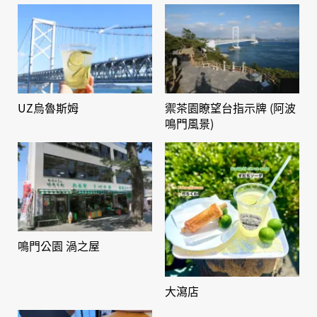
UZ烏魯斯姆
禦茶園瞭望台指示牌 (阿波
鳴門風景)
鳴門公園 渦之屋
大瀉店