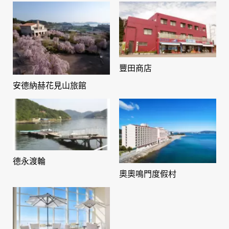
豐田商店
安德納赫花見山旅館
德永渡輪
奧奧鳴門度假村