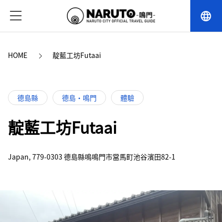
language
HOME
靛藍工坊Futaai
德島縣
德島・鳴門
體驗
靛藍工坊Futaai
Japan, 779-0303 德島縣鳴鳴門市當馬町池谷濱田82-1