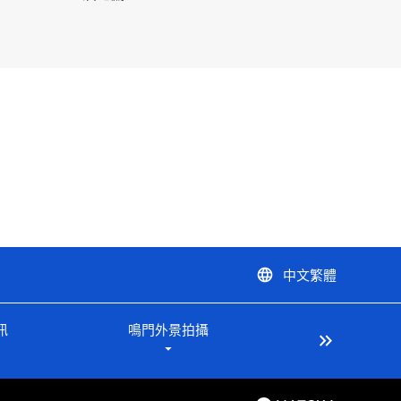
中文繁體
language
訊
鳴門外景拍攝
keyboard_double_arrow_right
arrow_drop_down