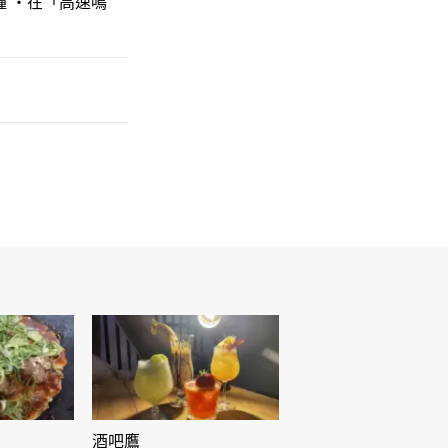
鐘 ・在「高速鳴
酒吧鷹