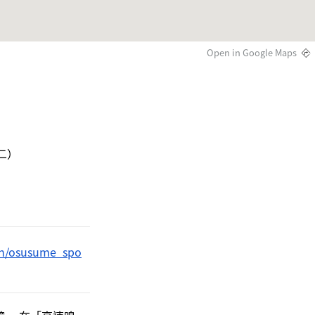
Open in Google Maps
） 

ion/osusume_spo