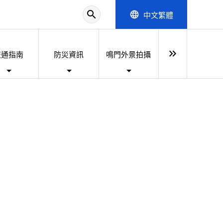
search
中文繁體
language
keyboard_double_arrow_right
交通指南
防災資訊
鳴門外景拍攝