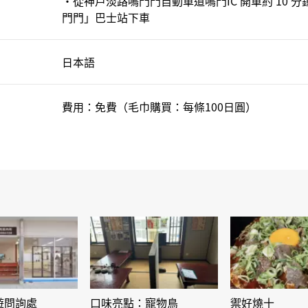
・從神戶淡路鳴門門自動車道鳴門IC 開車約 10 分
門門」巴士站下車
日本語
費用：免費（毛巾購買：每條100日圓）
遊問詢處
口味亮點：寵物鳥
禦好燒十