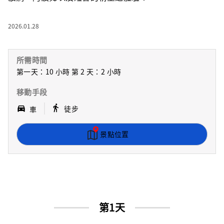
2026.01.28
所需時間
第一天：10 小時 第 2 天：2 小時
移動手段
｜
directions_walk
directions_car_filled
徒步
車
景點位置
第1天