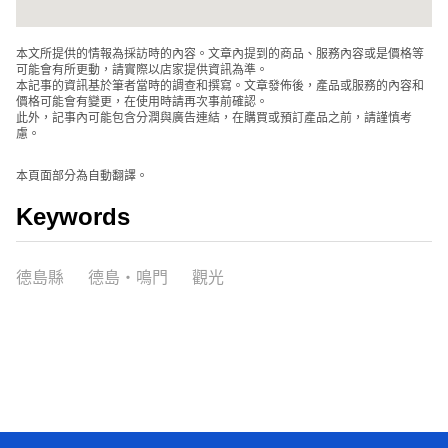
本文所提供的情報為採訪時的內容。文章內提到的商品、服務內容或是價格等
可能會有所更動，請實際以店家提供資訊為準。
本記事的資訊基於筆者當時的調查和撰寫。文章發佈後，產品或服務的內容和
價格可能會有變更，在使用時請再次事前確認。
此外，記事內可能包含分潤與廣告連結，在購買或預訂產品之前，請謹慎考
慮。
本頁面部分為自動翻譯。
Keywords
德島縣
德島・鳴門
觀光