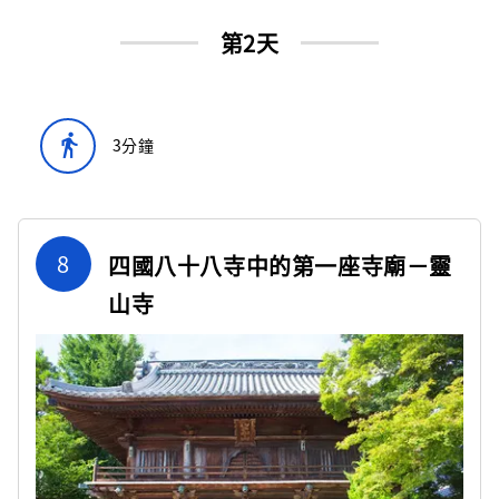
第2天
directions_walk
3分鐘
8
四國八十八寺中的第一座寺廟－靈
山寺