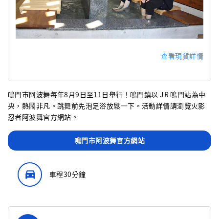
查看現貨詳情
鳴門市阿波舞每年8月9日至11日舉行！鳴門鎮以 JR 鳴門站為中
央，熱鬧非凡。跳舞前先泡足浴放鬆一下。活動詳情請瀏覽火影
忍者阿波舞官方網站。
鳴門市阿波舞官方網站
directions_car_filled
車程30分鐘