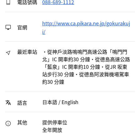
電話號碼
088-689-1112
http://www.ca.pikara.ne.jp/gokurakuj
官網
i/
最近車站
・從神戶淡路鳴鳴門高速公路「鳴門門
北」IC 開車約30 分鐘・從德島高速公路
「藍泉」IC 開車約10 分鐘・從JR 坂東
站步行30 分鐘・從德島阿波舞機場駕車
約30 分鐘
日本語 / English
語言
其他
提供停車位
全年開放