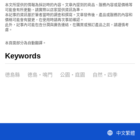
本文所提供的情報為採訪時的內容。文章內提到的商品、服務內容或是價格等
可能會有所更動，請實際以店家提供資訊為準。
本記事的資訊基於筆者當時的調查和撰寫。文章發佈後，產品或服務的內容和
價格可能會有變更，在使用時請再次事前確認。
此外，記事內可能包含分潤與廣告連結，在購買或預訂產品之前，請謹慎考
慮。
本頁面部分為自動翻譯。
Keywords
德島縣
德島・鳴門
公園・庭園
自然・四季
中文繁體
language