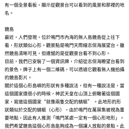
有一個全景看板，顯示從觀景台可以看到的風景和那裡的地
名。
鏡島
最近，人們發現，位於鳴門市內海的無人島鏡島從上往下
看，形狀類似心形。觀景點是鳴門天際線志保海展望台。雖
然鏡島清晰可見，但遺憾的是從觀景台看不到心形。
目前，我們已安裝了一個資訊牌，介紹從志保海瞭望台看到
的景色，牌子上有一個二維碼，可以透過它觀看無人機拍攝
的鏡島影片。
關於這個心形島嶼的形狀有多種說法，但有一種說法是，當
這個國家還很小的時​​候，神武天皇在山頂上俯瞰著這個國
家，寫道這個國家“就像兩隻交配的蜻蜓” 。此地形的形
狀類似於交配的蜻蜓（心形），由於鳴門在萬葉集被視為重
要地點，因此有人推測「鳴門某處一定有一個心形地形」。
我們希望鏡島這個心形島能夠成為一個讓人放鬆的景點。此