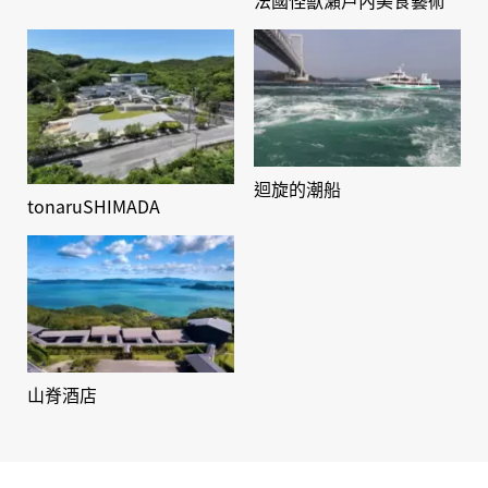
法國怪獸瀨戶內美食藝術
迴旋的潮船
tonaruSHIMADA
山脊酒店