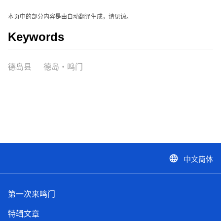
本页中的部分内容是由自动翻译生成，请见谅。
Keywords
德岛县
德岛・鸣门
中文简体
language
第一次来鸣门
特辑文章